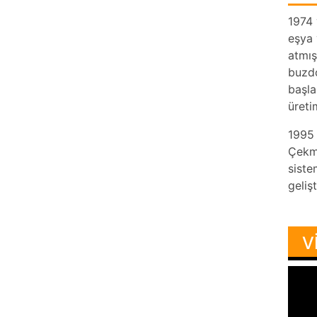
1974 
eşya 
atmış
buzdo
başla
üreti
1995 
Çekme
siste
geliş
V