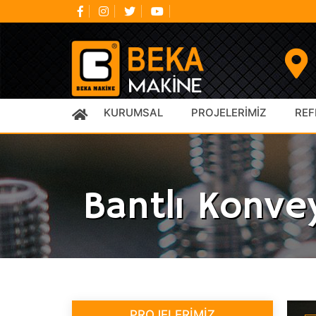
KURUMSAL
PROJELERİMİZ
REF
HAKKIMIZDA
Bantlı Konveyörler
VİZYON & MİSYON
Rulolu Konveyörler
SERTİFİKALAR
Lorem Ipsum Dolor
Bantlı Konve
PROJELERİMİZ