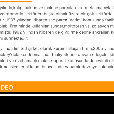
yılında,kalıp,makine ve makine parçaları üretmek amacıyl
ve otomotiv sektörleri başta olmak üzere bir çok sektörde 
tır. 1987 yılından itibaren sac parça üretimi konusunda faa
labı üretiminde kullanılan;sünger,moltopren vs.izolasyon
mıştır. 1992 yılından itibaren de giydirme cephe ankrajlar
mi sürmektedir.
yılında limited şirket olarak kurumsallaşan firma,2005 yıl
köy'deki kendi binasında faaliyetlerine devam edegelmişti
mleri ve özel amaçlı makine-aparat konusunda deneyimli ola
tirme işlemlerini kendi bünyesinde yaparak devreye sokmakt
İDEO