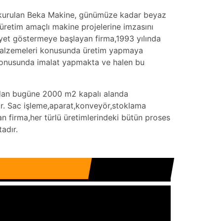
a kurulan Beka Makine, günümüze kadar beyaz
üretim amaçlı makine projelerine imzasını
liyet göstermeye başlayan firma,1993 yılında
 malzemeleri konusunda üretim yapmaya
ı konusunda imalat yapmakta ve halen bu
ından bugüne 2000 m2 kapalı alanda
r. Sac işleme,aparat,konveyör,stoklama
n firma,her türlü üretimlerindeki bütün proses
adır.