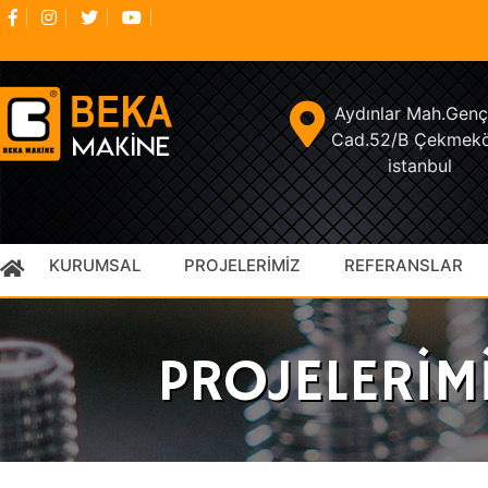
Aydınlar Mah.Genç
Cad.52/B Çekmek
istanbul
KURUMSAL
PROJELERİMİZ
REFERANSLAR
HAKKIMIZDA
Bantlı Konveyörler
VİZYON & MİSYON
Rulolu Konveyörler
PROJELERİM
SERTİFİKALAR
Lorem Ipsum Dolor