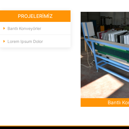
PROJELERİMİZ
Bantlı Konveyörler
Lorem Ipsum Dolor
Devamı
Deva
Bantlı Ko